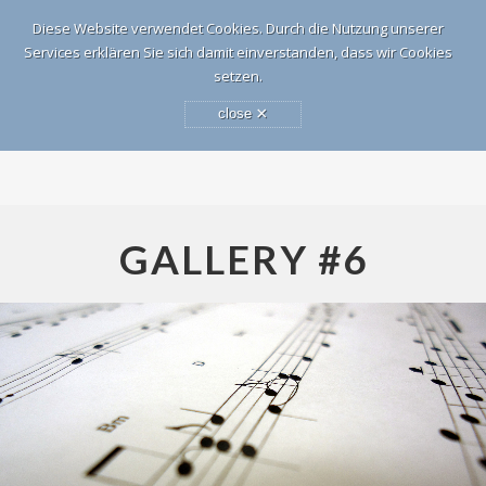
Diese Website verwendet Cookies. Durch die Nutzung unserer
Services erklären Sie sich damit einverstanden, dass wir Cookies
setzen.
HOME
×
close
VERANSTALTUNGEN
AUSBILDUNG
PRESSE
FREUNDE UND FÖRDERER
GALLERY #6
KONTAKT
IMPRESSUM + DATENSCHUTZ
SEARCH