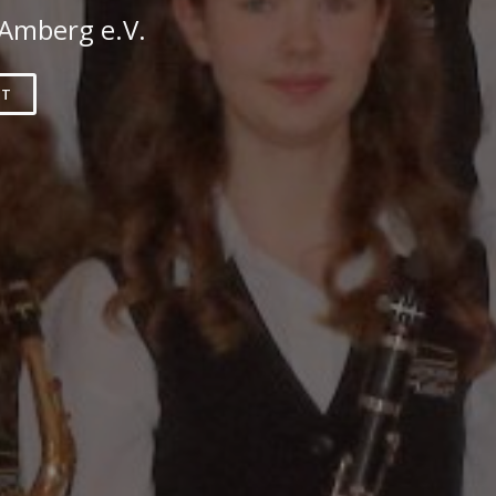
 Amberg e.V.
KT